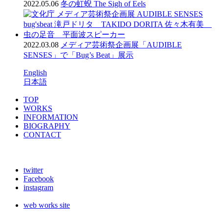
2022.05.06
冬の虹蜺 The Sigh of Eels
2022.03.08
メディア芸術祭企画展「AUDIBLE
SENSES」で「Bug’s Beat」展示
English
日本語
TOP
WORKS
INFORMATION
BIOGRAPHY
CONTACT
twitter
Facebook
instagram
web works site