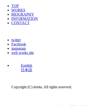
TOP
WORKS
BIOGRAPHY
INFORMATION
CONTACT
twitter
Facebook
instagram
web works site
English
日本語
Copyright (C) dorita. All rights reserved.