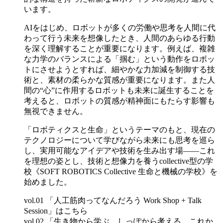
います。
AIをはじめ、ロボットが多くの労働や思考を人間に代
わって行う未来を想像したとき、人間のあらゆる行動
を深く理解することが重要になります。例えば、複雑
な力学のバランスによる「掴む」という動作をロボッ
トにさせようとすれば、細やかな力加減を制御する技
術と、素材の柔らかな質感が重要になります。また人
間の“心”に作用するロボットも未来に誕生することを
考えると、ロボットの質感が精神面にもたらす影響も
無視できません。
「ロボティクスと生命」というテーマのもと、現在の
テクノロジーについて学びながら未来にも思考を巡ら
し、実用可能なアイデアや技術を生み出す場——これ
を理想の姿とし、技術と想像力を養うcollective型の学
校《SOFT ROBOTICS Collective 生命と機械の学校》を
始めました。
vol.01 「人工筋肉ってなんだろう Work Shop + Talk
Session」はこちら
vol.02 「生き物から学ぶ、しっぽから考える、これか