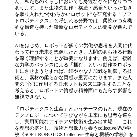
ん、私たちのくらしにおいても身近な存在になりつつ
あります。また生物の動作・構造・感覚といった働き
を取り入れた“やわらかいロボット”を研究する「ソフ
トロボティクス」と呼ばれる分野では、柔軟かつ有機
的な構造を持った斬新なロボティクスの開発が進んで
いる。
AIをはじめ、ロボットが多くの労働や思考を人間に代
わって行う未来を想像したとき、人間のあらゆる行動
を深く理解することが重要になります。例えば、複雑
な力学のバランスによる「掴む」という動作をロボッ
トにさせようとすれば、細やかな力加減を制御する技
術と、素材の柔らかな質感が重要になります。また人
間の“心”に作用するロボットも未来に誕生することを
考えると、ロボットの質感が精神面にもたらす影響も
無視できない。
「ロボティクスと生命」というテーマのもと、現在の
テクノロジーについて学びながら未来にも思考を巡ら
し、実用可能なアイデアや技術を生み出す場——これ
を理想の姿とし、技術と想像力を養うcollective型の学
校《SOFT ROBOTICS Collective 生命と機械の学校》を