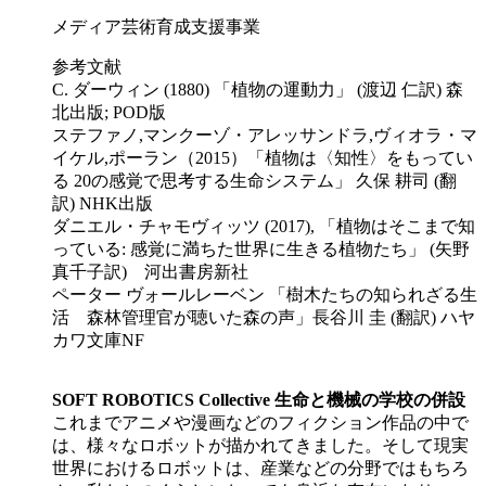
メディア芸術育成支援事業
参考文献
C. ダーウィン (1880) 「植物の運動力」 (渡辺 仁訳) 森
北出版; POD版
ステファノ,マンクーゾ・アレッサンドラ,ヴィオラ・マ
イケル,ポーラン（2015）「植物は〈知性〉をもってい
る 20の感覚で思考する生命システム」 久保 耕司 (翻
訳) NHK出版
ダニエル・チャモヴィッツ (2017), 「植物はそこまで知
っている: 感覚に満ちた世界に生きる植物たち」 (矢野
真千子訳) 河出書房新社
ペーター ヴォールレーベン 「樹木たちの知られざる生
活 森林管理官が聴いた森の声」長谷川 圭 (翻訳) ハヤ
カワ文庫NF
SOFT ROBOTICS Collective 生命と機械の学校の併設
これまでアニメや漫画などのフィクション作品の中で
は、様々なロボットが描かれてきました。そして現実
世界におけるロボットは、産業などの分野ではもちろ