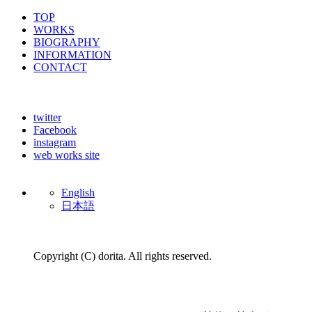
TOP
WORKS
BIOGRAPHY
INFORMATION
CONTACT
twitter
Facebook
instagram
web works site
English
日本語
Copyright (C) dorita. All rights reserved.