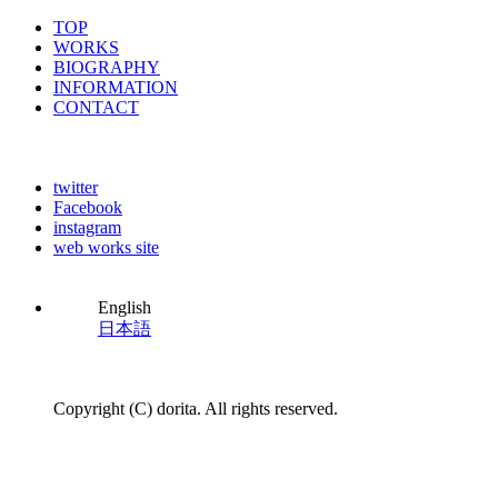
TOP
WORKS
BIOGRAPHY
INFORMATION
CONTACT
twitter
Facebook
instagram
web works site
English
日本語
Copyright (C) dorita. All rights reserved.