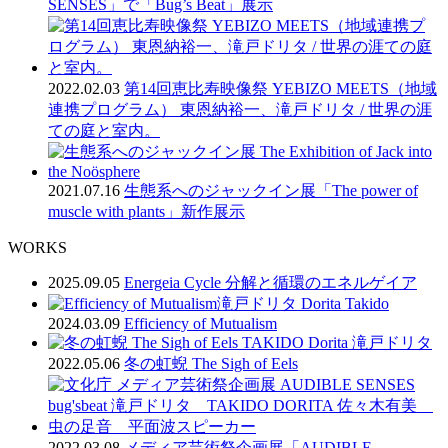
SENSES」で「Bug’s Beat」展示
2022.02.03
第14回恵比寿映像祭 YEBIZO MEETS（地域
連携プログラム） 東恩納裕一、滝戸ドリタ / 世界の涯
ての庭と室内。
2021.07.16
生態系へのジャックイン展「The power of
muscle with plants」新作展示
WORKS
2025.09.05
Energeia Cycle 分解と循環のエネルゲイア
2024.03.09
Efficiency of Mutualism
2022.05.06
冬の虹蜺 The Sigh of Eels
2022.03.08
メディア芸術祭企画展「AUDIBLE