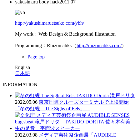
yakusimaru body hack
2011.07
http://yakushimaruetsuko.com/ybh/
My work
：
Web Design & Background Illustration
Programming：Rhizomatiks（
http://rhizomatiks.com/
）
Page top
English
日本語
INFORMATION
2022.05.06
東京国際クルーズターミナルで上映開始
「冬の虹蜺 The Sighs of Eels」
2022.03.08
メディア芸術祭企画展「AUDIBLE