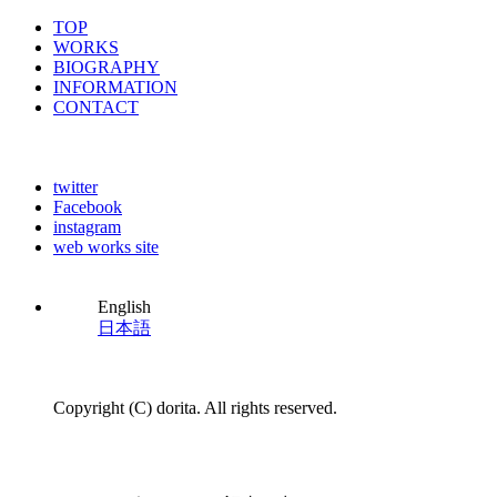
TOP
WORKS
BIOGRAPHY
INFORMATION
CONTACT
twitter
Facebook
instagram
web works site
English
日本語
Copyright (C) dorita. All rights reserved.