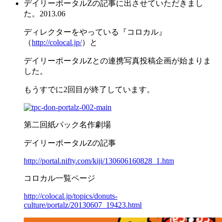
デイリーポータルZの記事に出させていただきまし
た。
2013.06
ディレクターをやっている『コロカル』
（
http://colocal.jp/
）と
デイリーポータルZとの連携写真投稿企画が始まりま
した。
もうすでに2回目が終了しています。
第二回紙パック名作劇場
デイリーポータルZの記事
http://portal.nifty.com/kiji/130606160828_1.htm
コロカル一覧ページ
http://colocal.jp/topics/donuts-
culture/portalz/20130607_19423.html