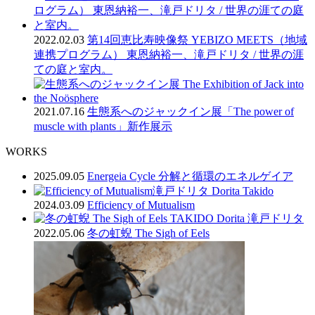
2022.02.03
第14回恵比寿映像祭 YEBIZO MEETS（地域
連携プログラム） 東恩納裕一、滝戸ドリタ / 世界の涯
ての庭と室内。
2021.07.16
生態系へのジャックイン展「The power of
muscle with plants」新作展示
WORKS
2025.09.05
Energeia Cycle 分解と循環のエネルゲイア
2024.03.09
Efficiency of Mutualism
2022.05.06
冬の虹蜺 The Sigh of Eels