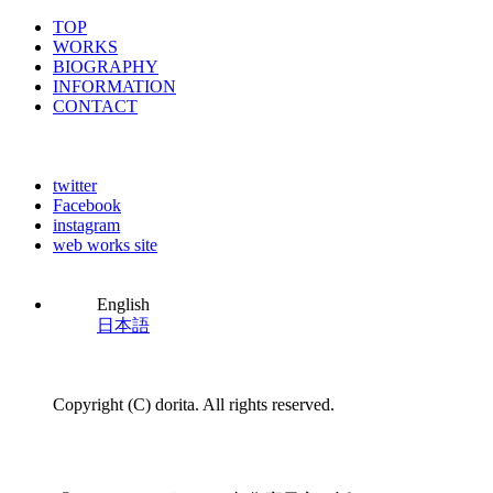
TOP
WORKS
BIOGRAPHY
INFORMATION
CONTACT
twitter
Facebook
instagram
web works site
English
日本語
Copyright (C) dorita. All rights reserved.