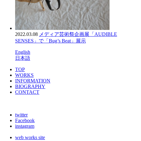
2022.03.08
メディア芸術祭企画展「AUDIBLE
SENSES」で「Bug’s Beat」展示
English
日本語
TOP
WORKS
INFORMATION
BIOGRAPHY
CONTACT
twitter
Facebook
instagram
web works site